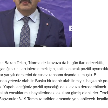
pan Bakan Tekin, “Normalde kılavuzu da bugün ilan edecektik,
ı sıkıntıları tolere etmek için, katkısı olacak pozitif ayrımcılık
r yarıyılı derslerini de sınav kapsamı dışında tutmuştu. Bu
 yetersiz olabilir. Başka bir tedbir alabilir miyiz, başka bir poz
dık. Yapabileceğimiz pozitif ayrıcalığı da kılavuza dercedebilmek
lah çocuklarımız hayallerindeki okullara gitmiş olabilirler. Terc
 Başvurular 3-19 Temmuz tarihleri arasında yapılabilecek. İnşall