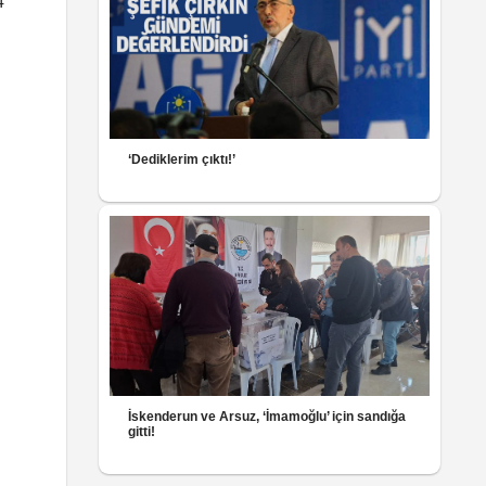
4
‘Dediklerim çıktı!’
İskenderun ve Arsuz, ‘İmamoğlu’ için sandığa
gitti!