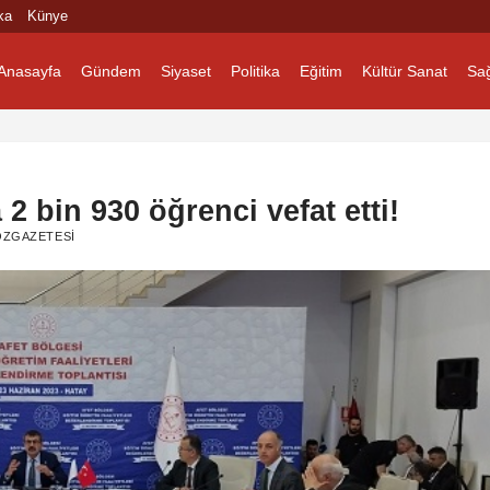
ka
Künye
Anasayfa
Gündem
Siyaset
Politika
Eğitim
Kültür Sanat
Sağ
2 bin 930 öğrenci vefat etti!
OZGAZETESI