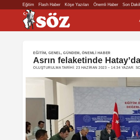
İçeriğe
Eğitim
Flash Haber
Köşe Yazıları
Önemli Haber
Son Daki
atla
EĞITIM
,
GENEL
,
GÜNDEM
,
ÖNEMLI HABER
Asrın felaketinde Hatay’da 
OLUŞTURULMA TARIHI:
23 HAZIRAN 2023 – 14:34
YAZAR:
S