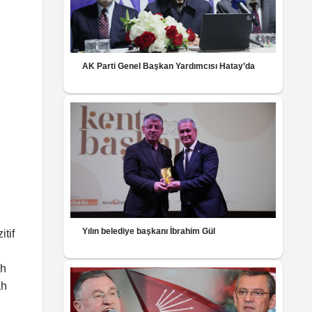
AK Parti Genel Başkan Yardımcısı Hatay’da
Yılın belediye başkanı İbrahim Gül
itif
ih
ah