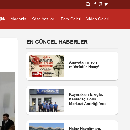
lık
Magazin
Köşe Yazıları
Foto Galeri
Video Galeri
EN GÜNCEL HABERLER
Anavatanın son
mührüdür Hatay!
Kaymakam Eroğlu,
Karaağaç Polis
Merkezi Amirliği’nde
Hatay Havalimanı,