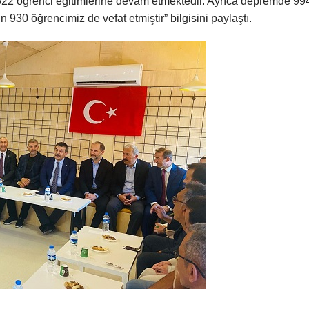
22 öğrenci eğitimlerine devam etmektedir. Ayrıca depremde 99
930 öğrencimiz de vefat etmiştir” bilgisini paylaştı.