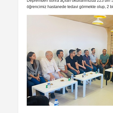
Depremden sonra açılan okullarımızda 223 bin 5
öğrencimiz hastanede tedavi görmekte olup, 2 bin 