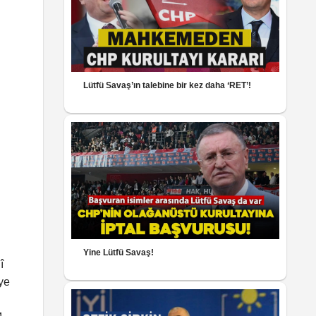
Lütfü Savaş’ın talebine bir kez daha ‘RET’!
Yine Lütfü Savaş!
î
ye