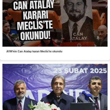
AYM’nin Can Atalay kararı Meclis’te okundu