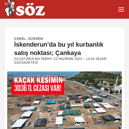
İçeriğe
atla
GENEL
,
GÜNDEM
İskenderun’da bu yıl kurbanlık
satış noktası; Çankaya
OLUŞTURULMA TARIHI:
22 HAZIRAN 2023 – 13:04
YAZAR:
SOZGAZETESI