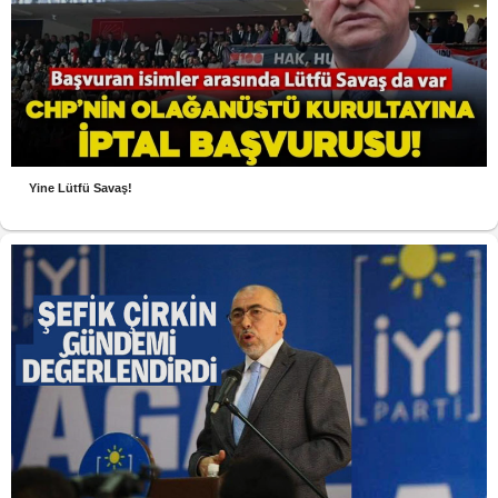
Yine Lütfü Savaş!