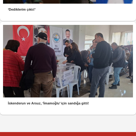
‘Dediklerim çıktı!’
İskenderun ve Arsuz, ‘İmamoğlu’ için sandığa gitti!