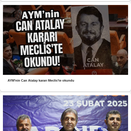
AYM’nin Can Atalay kararı Meclis’te okundu