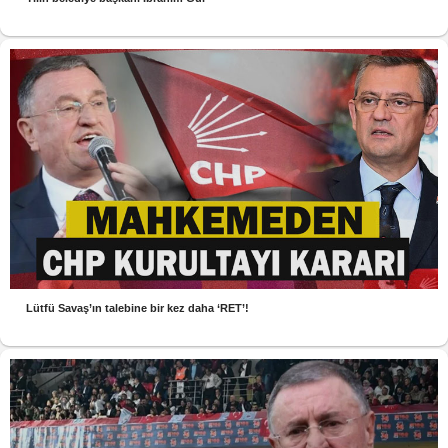
Lütfü Savaş’ın talebine bir kez daha ‘RET’!