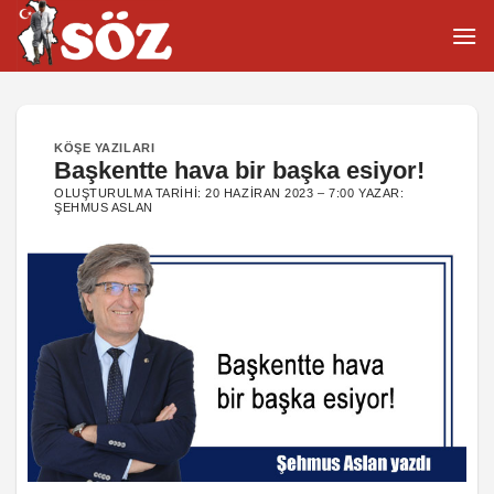
İçeriğe
atla
KÖŞE YAZILARI
Başkentte hava bir başka esiyor!
OLUŞTURULMA TARIHI:
20 HAZIRAN 2023 – 7:00
YAZAR:
ŞEHMUS ASLAN