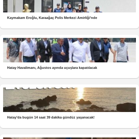
Kaymakam Eroğlu, Karaağaç Polis Merkezi Amirliği’nde
Hatay Havalimanı, Ağustos ayında uçuşlara kapatılacak
Hatay’da bugün 14 saat 39 dakika gündüz yaşanacak!