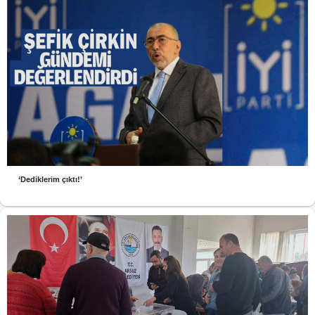
‘Dediklerim çıktı!’