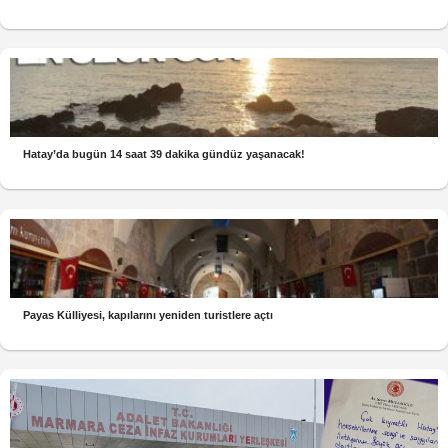
Hatay’da bugün 14 saat 39 dakika gündüz yaşanacak!
Payas Külliyesi, kapılarını yeniden turistlere açtı