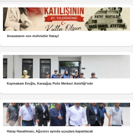
Anavatanın son mührüdür Hatay!
Kaymakam Eroğlu, Karaağaç Polis Merkezi Amirliği’nde
Hatay Havalimanı, Ağustos ayında uçuşlara kapatılacak