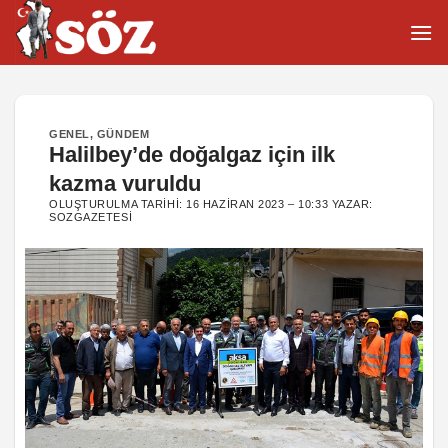
İçeriğe
atla
GENEL
,
GÜNDEM
Halilbey’de doğalgaz için ilk
kazma vuruldu
OLUŞTURULMA TARIHI:
16 HAZIRAN 2023 – 10:33
YAZAR:
SOZGAZETESI