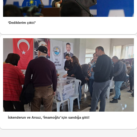
‘Dediklerim çıktı!’
İskenderun ve Arsuz, ‘İmamoğlu’ için sandığa gitti!