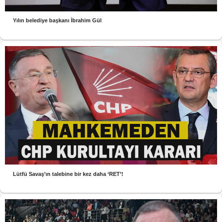
Yılın belediye başkanı İbrahim Gül
Lütfü Savaş’ın talebine bir kez daha ‘RET’!