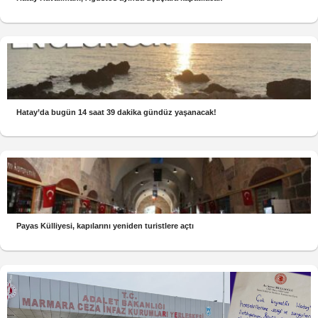
Hatay’da bugün 14 saat 39 dakika gündüz yaşanacak!
Payas Külliyesi, kapılarını yeniden turistlere açtı