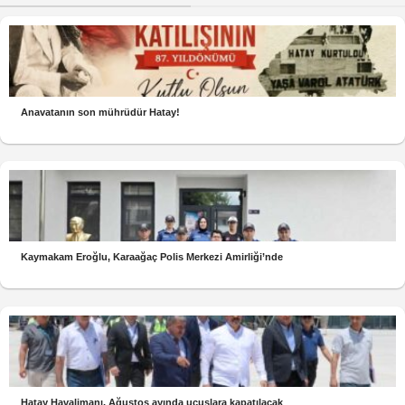
Anavatanın son mührüdür Hatay!
Kaymakam Eroğlu, Karaağaç Polis Merkezi Amirliği’nde
Hatay Havalimanı, Ağustos ayında uçuşlara kapatılacak