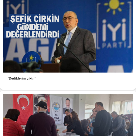
‘Dediklerim çıktı!’