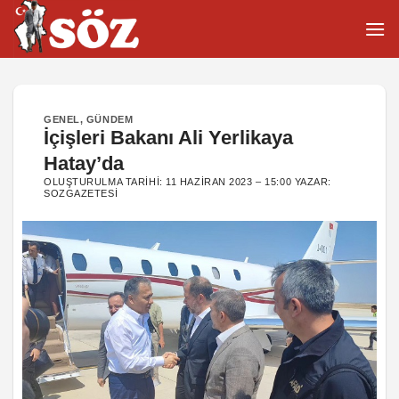
İçeriğe
atla
GENEL
,
GÜNDEM
İçişleri Bakanı Ali Yerlikaya
Hatay’da
OLUŞTURULMA TARIHI:
11 HAZIRAN 2023 – 15:00
YAZAR:
SOZGAZETESI