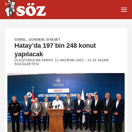
İçeriğe
atla
GENEL
,
GÜNDEM
,
SIYASET
Hatay’da 197 bin 248 konut
yapılacak
OLUŞTURULMA TARIHI:
11 HAZIRAN 2023 – 21:32
YAZAR:
SOZGAZETESI