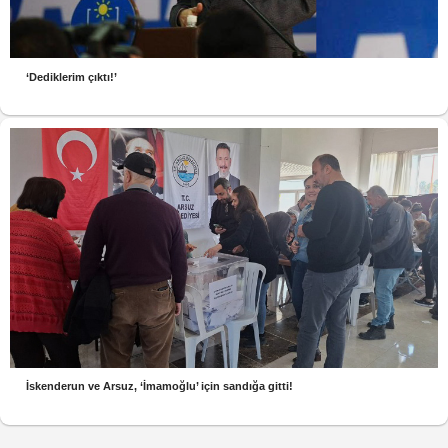
‘Dediklerim çıktı!’
İskenderun ve Arsuz, ‘İmamoğlu’ için sandığa gitti!