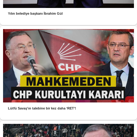
Yılın belediye başkanı İbrahim Gül
Lütfü Savaş’ın talebine bir kez daha ‘RET’!