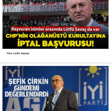
Yine Lütfü Savaş!