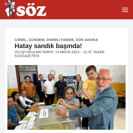
İçeriğe
atla
GENEL
,
GÜNDEM
,
ÖNEMLI HABER
,
SON DAKIKA
Hatay sandık başında!
OLUŞTURULMA TARIHI:
14 MAYIS 2023 – 11:37
YAZAR:
SOZGAZETESI