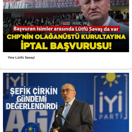
Yine Lütfü Savaş!