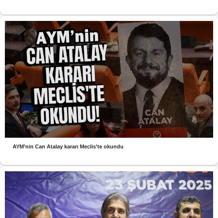
AYM’nin Can Atalay kararı Meclis’te okundu