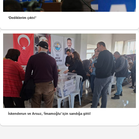
‘Dediklerim çıktı!’
İskenderun ve Arsuz, ‘İmamoğlu’ için sandığa gitti!