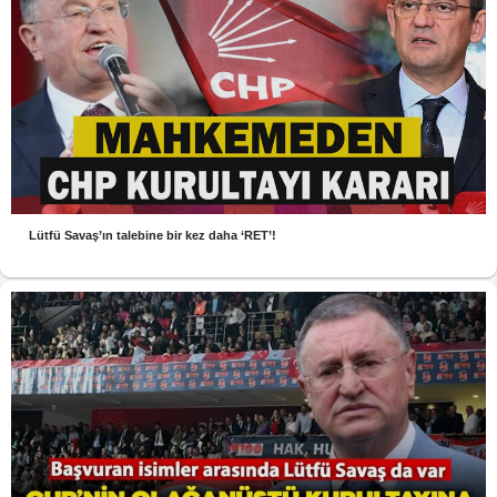
Lütfü Savaş’ın talebine bir kez daha ‘RET’!