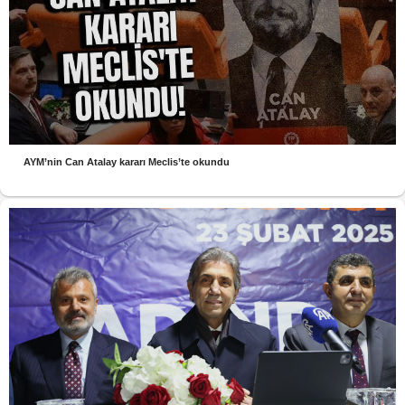
AYM’nin Can Atalay kararı Meclis’te okundu