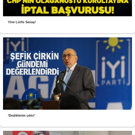
Yine Lütfü Savaş!
‘Dediklerim çıktı!’