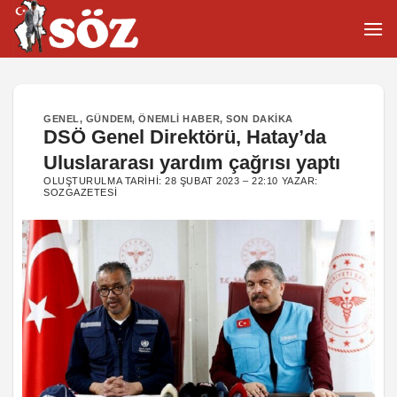
İçeriğe
atla
GENEL
,
GÜNDEM
,
ÖNEMLI HABER
,
SON DAKIKA
DSÖ Genel Direktörü, Hatay’da
Uluslararası yardım çağrısı yaptı
OLUŞTURULMA TARIHI:
28 ŞUBAT 2023 – 22:10
YAZAR:
SOZGAZETESI