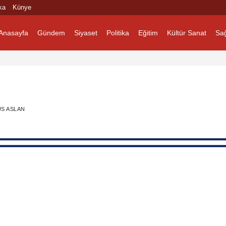
ka
Künye
Anasayfa
Gündem
Siyaset
Politika
Eğitim
Kültür Sanat
Sağ
S ASLAN