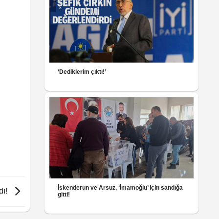
‘Dediklerim çıktı!’
İskenderun ve Arsuz, ‘İmamoğlu’ için sandığa
dı!
gitti!