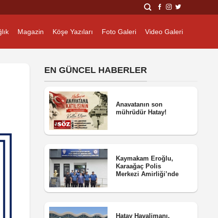
lık
Magazin
Köşe Yazıları
Foto Galeri
Video Galeri
EN GÜNCEL HABERLER
Anavatanın son
mührüdür Hatay!
Kaymakam Eroğlu,
Karaağaç Polis
Merkezi Amirliği’nde
Hatay Havalimanı,