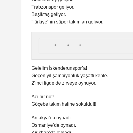
Trabzonspor geliyor.
Beşiktaş geliyor.
Türkiye’nin süper takımları geliyor.
    *     *     *
Gelelim İskenderunspor’a!
Geçen yıl şampiyonluk yaşattı kente.
2’inci ligde de zirveye oynuyor.
Acı bir not!
Göçebe takım haline sokuldu!!!
Antakya’da oynadı.
Osmaniye’de oynadı.
Kırıkhan’da oynadı.