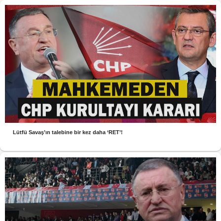
Lütfü Savaş’ın talebine bir kez daha ‘RET’!