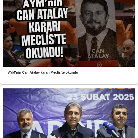
AYM’nin Can Atalay kararı Meclis’te okundu