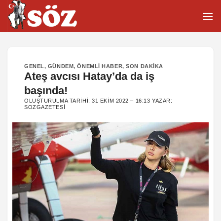
İçeriğe
atla
GENEL
,
GÜNDEM
,
ÖNEMLI HABER
,
SON DAKIKA
Ateş avcısı Hatay’da da iş
başında!
OLUŞTURULMA TARIHI:
31 EKIM 2022 – 16:13
YAZAR:
SOZGAZETESI