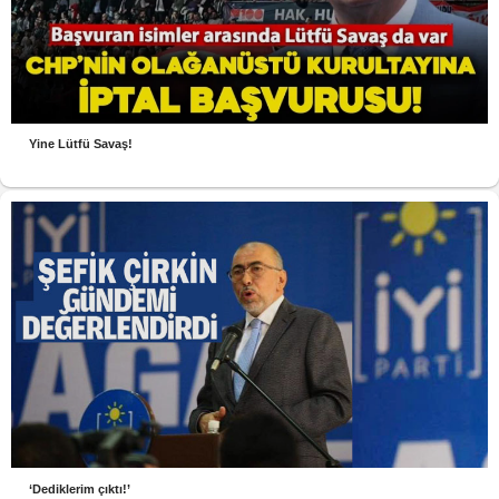
Yine Lütfü Savaş!
‘Dediklerim çıktı!’