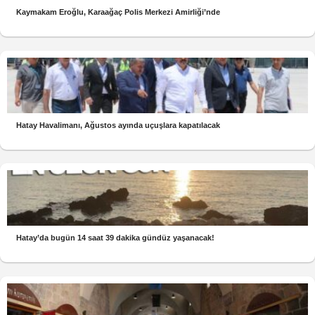
Kaymakam Eroğlu, Karaağaç Polis Merkezi Amirliği’nde
Hatay Havalimanı, Ağustos ayında uçuşlara kapatılacak
Hatay’da bugün 14 saat 39 dakika gündüz yaşanacak!