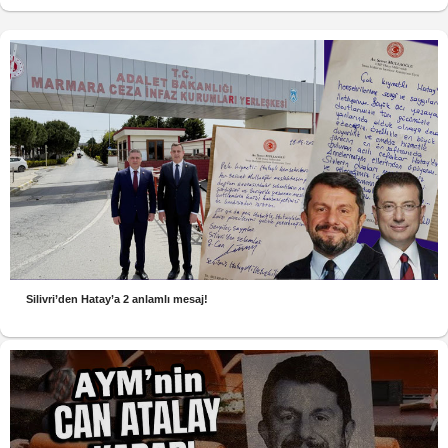
Silivri’den Hatay’a 2 anlamlı mesaj!