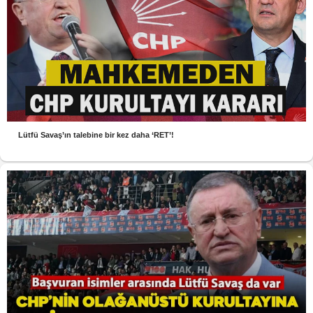
Lütfü Savaş’ın talebine bir kez daha ‘RET’!