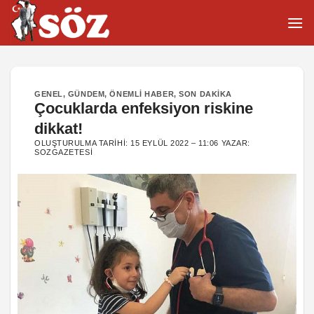
İçeriğe
atla
GENEL
,
GÜNDEM
,
ÖNEMLI HABER
,
SON DAKIKA
Çocuklarda enfeksiyon riskine
dikkat!
OLUŞTURULMA TARIHI:
15 EYLÜL 2022 – 11:06
YAZAR:
SOZGAZETESI