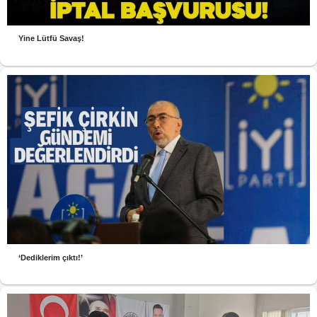
Yine Lütfü Savaş!
‘Dediklerim çıktı!’