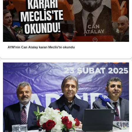
AYM’nin Can Atalay kararı Meclis’te okundu