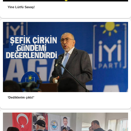
Yine Lütfü Savaş!
‘Dediklerim çıktı!’