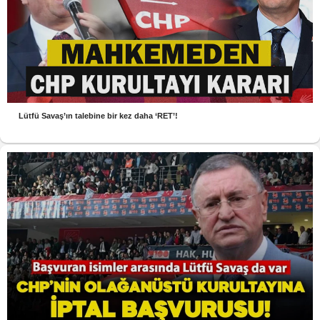
Lütfü Savaş’ın talebine bir kez daha ‘RET’!