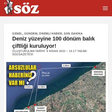
İçeriğe
atla
GENEL
,
GÜNDEM
,
ÖNEMLI HABER
,
SON DAKIKA
Deniz yüzeyine 100 dönüm balık
çiftliği kuruluyor!
OLUŞTURULMA TARIHI:
9 NISAN 2022 – 14:17
YAZAR:
SOZGAZETESI