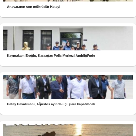
Anavatanın son mührüdür Hatay!
Kaymakam Eroğlu, Karaağaç Polis Merkezi Amirliği’nde
Hatay Havalimanı, Ağustos ayında uçuşlara kapatılacak