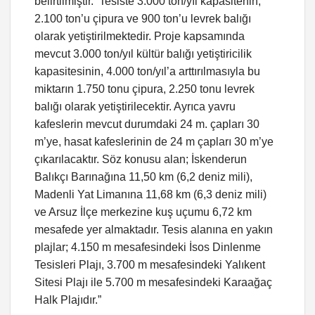
belirtilmiştir. Tesiste 3.000 ton/yıl kapasitenin,
2.100 ton’u çipura ve 900 ton’u levrek balığı
olarak yetiştirilmektedir. Proje kapsamında
mevcut 3.000 ton/yıl kültür balığı yetiştiricilik
kapasitesinin, 4.000 ton/yıl’a arttırılmasıyla bu
miktarın 1.750 tonu çipura, 2.250 tonu levrek
balığı olarak yetiştirilecektir. Ayrıca yavru
kafeslerin mevcut durumdaki 24 m. çapları 30
m’ye, hasat kafeslerinin de 24 m çapları 30 m’ye
çıkarılacaktır. Söz konusu alan; İskenderun
Balıkçı Barınağına 11,50 km (6,2 deniz mili),
Madenli Yat Limanına 11,68 km (6,3 deniz mili)
ve Arsuz İlçe merkezine kuş uçumu 6,72 km
mesafede yer almaktadır. Tesis alanına en yakın
plajlar; 4.150 m mesafesindeki İsos Dinlenme
Tesisleri Plajı, 3.700 m mesafesindeki Yalıkent
Sitesi Plajı ile 5.700 m mesafesindeki Karaağaç
Halk Plajıdır.”