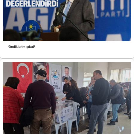
‘Dediklerim çıktı!’