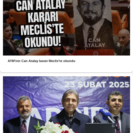
AYM’nin Can Atalay kararı Meclis’te okundu