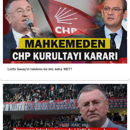
Lütfü Savaş’ın talebine bir kez daha ‘RET’!