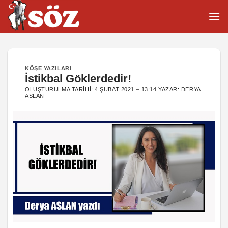
İçeriğe
atla
KÖŞE YAZILARI
İstikbal Göklerdedir!
OLUŞTURULMA TARIHI:
4 ŞUBAT 2021 – 13:14
YAZAR:
DERYA
ASLAN