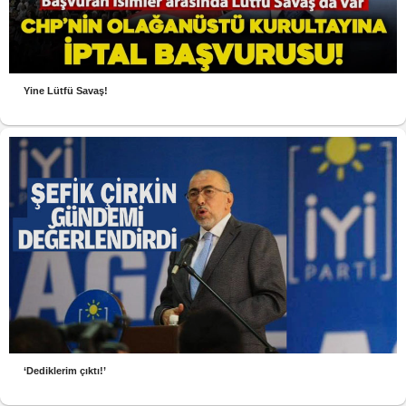
Yine Lütfü Savaş!
‘Dediklerim çıktı!’