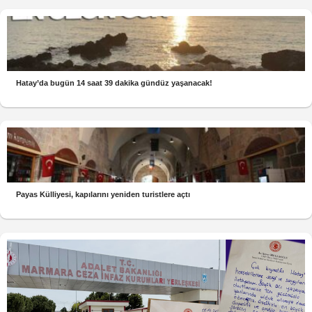
Hatay’da bugün 14 saat 39 dakika gündüz yaşanacak!
Payas Külliyesi, kapılarını yeniden turistlere açtı