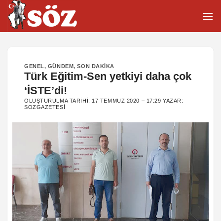
İçeriğe
atla
GENEL
,
GÜNDEM
,
SON DAKIKA
Türk Eğitim-Sen yetkiyi daha çok
‘İSTE’di!
OLUŞTURULMA TARIHI:
17 TEMMUZ 2020 – 17:29
YAZAR:
SOZGAZETESI