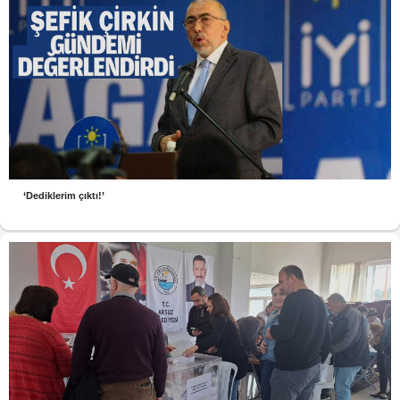
‘Dediklerim çıktı!’