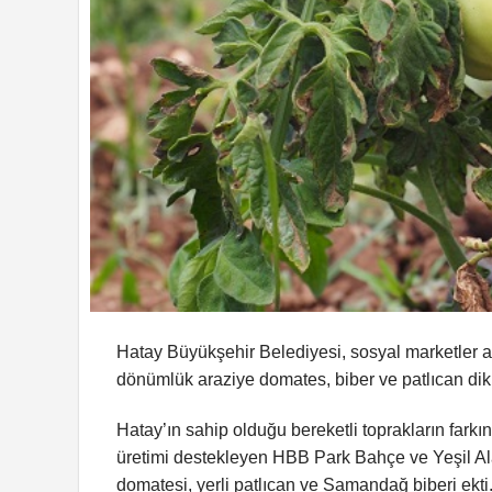
Hatay Büyükşehir Belediyesi, sosyal marketler ara
dönümlük araziye domates, biber ve patlıcan diki
Hatay’ın sahip olduğu bereketli toprakların fark
üretimi destekleyen HBB Park Bahçe ve Yeşil Al
domatesi, yerli patlıcan ve Samandağ biberi ekti