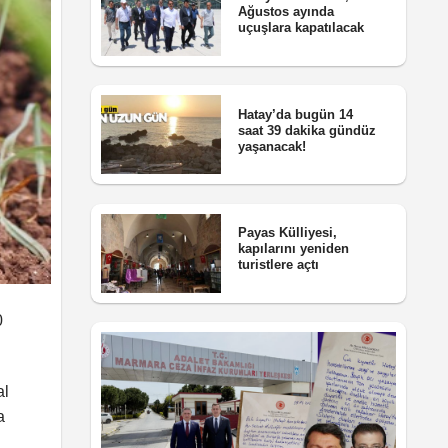
Ağustos ayında
uçuşlara kapatılacak
Hatay’da bugün 14
saat 39 dakika gündüz
yaşanacak!
Payas Külliyesi,
kapılarını yeniden
turistlere açtı
0
al
a