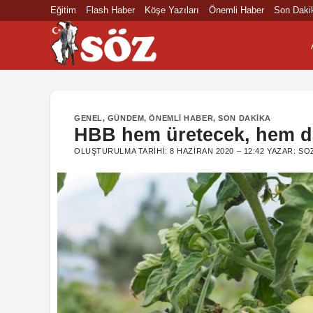
İçeriğe
Eğitim
Flash Haber
Köşe Yazıları
Önemli Haber
Son Daki
atla
GENEL
,
GÜNDEM
,
ÖNEMLI HABER
,
SON DAKIKA
HBB hem üretecek, hem d
OLUŞTURULMA TARIHI:
8 HAZIRAN 2020 – 12:42
YAZAR:
SO