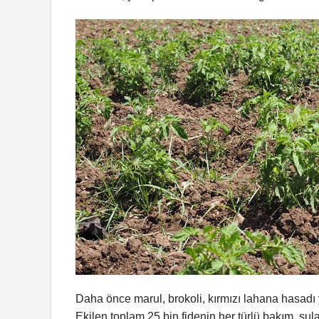
Daha önce marul, brokoli, kırmızı lahana hasadı
Ekilen toplam 25 bin fidenin her türlü bakım, su