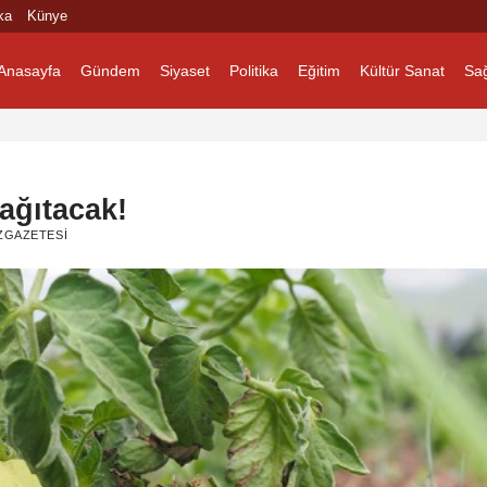
ka
Künye
Anasayfa
Gündem
Siyaset
Politika
Eğitim
Kültür Sanat
Sağ
ağıtacak!
ZGAZETESI