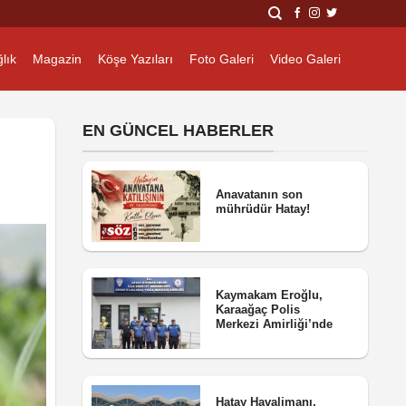
lık
Magazin
Köşe Yazıları
Foto Galeri
Video Galeri
EN GÜNCEL HABERLER
Anavatanın son
mührüdür Hatay!
Kaymakam Eroğlu,
Karaağaç Polis
Merkezi Amirliği’nde
Hatay Havalimanı,