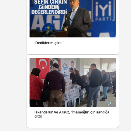
‘Dediklerim çıktı!’
İskenderun ve Arsuz, ‘İmamoğlu’ için sandığa
gitti!