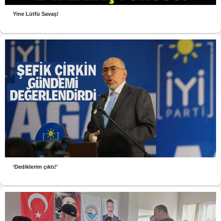
Yine Lütfü Savaş!
‘Dediklerim çıktı!’