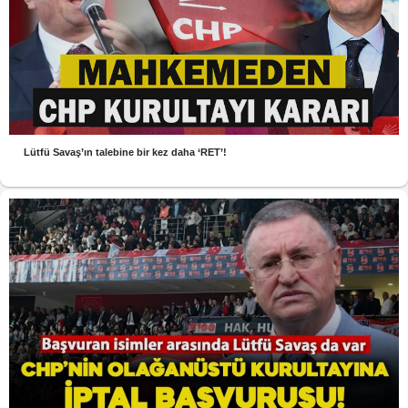
Lütfü Savaş’ın talebine bir kez daha ‘RET’!