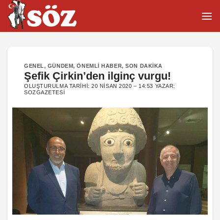
İçeriğe
atla
GENEL
,
GÜNDEM
,
ÖNEMLI HABER
,
SON DAKIKA
Şefik Çirkin’den ilginç vurgu!
OLUŞTURULMA TARIHI:
20 NISAN 2020 – 14:53
YAZAR:
SOZGAZETESI