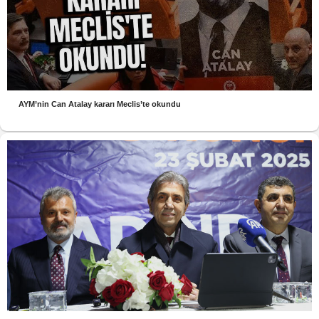
AYM’nin Can Atalay kararı Meclis’te okundu