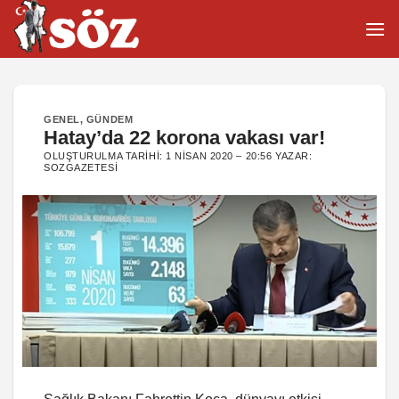
İçeriğe
atla
GENEL
,
GÜNDEM
Hatay’da 22 korona vakası var!
OLUŞTURULMA TARIHI:
1 NISAN 2020 – 20:56
YAZAR:
SOZGAZETESI