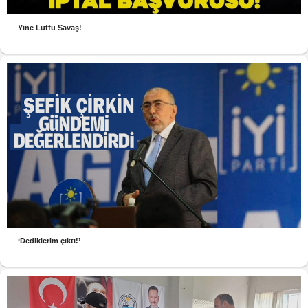
Yine Lütfü Savaş!
‘Dediklerim çıktı!’