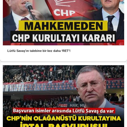
Lütfü Savaş’ın talebine bir kez daha ‘RET’!