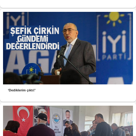
‘Dediklerim çıktı!’