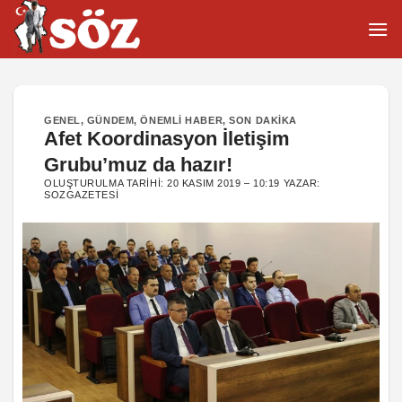
İçeriğe
atla
GENEL
,
GÜNDEM
,
ÖNEMLI HABER
,
SON DAKIKA
Afet Koordinasyon İletişim
Grubu’muz da hazır!
OLUŞTURULMA TARIHI:
20 KASIM 2019 – 10:19
YAZAR:
SOZGAZETESI