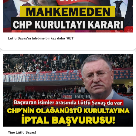
Lütfü Savaş’ın talebine bir kez daha ‘RET’!
Yine Lütfü Savaş!