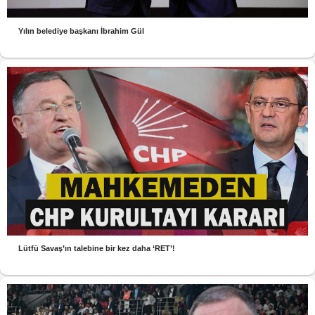
Yılın belediye başkanı İbrahim Gül
Lütfü Savaş’ın talebine bir kez daha ‘RET’!