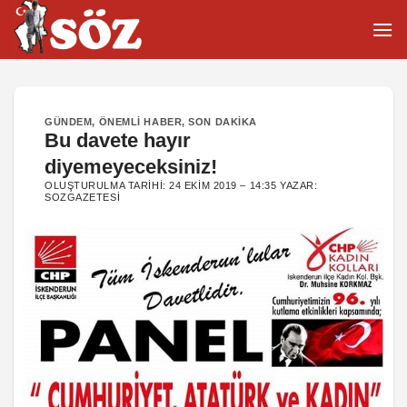
İçeriğe
atla
GÜNDEM
,
ÖNEMLI HABER
,
SON DAKIKA
Bu davete hayır
diyemeyeceksiniz!
OLUŞTURULMA TARIHI:
24 EKIM 2019 – 14:35
YAZAR:
SOZGAZETESI