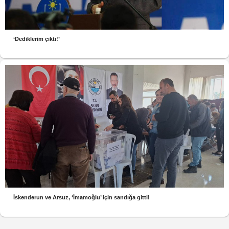
‘Dediklerim çıktı!’
İskenderun ve Arsuz, ‘İmamoğlu’ için sandığa gitti!