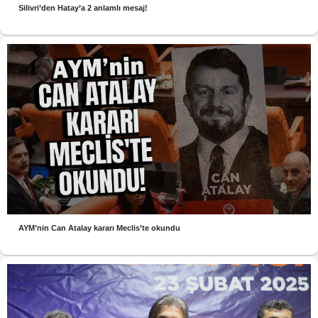
Silivri’den Hatay’a 2 anlamlı mesaj!
AYM’nin Can Atalay kararı Meclis’te okundu