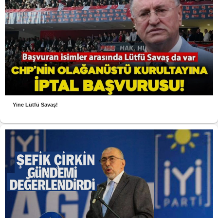
Yine Lütfü Savaş!