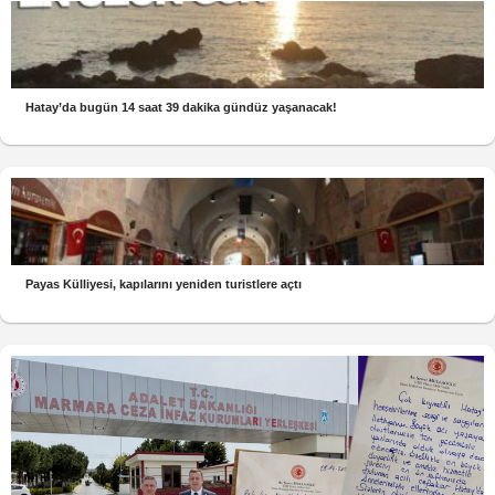
Hatay’da bugün 14 saat 39 dakika gündüz yaşanacak!
Payas Külliyesi, kapılarını yeniden turistlere açtı