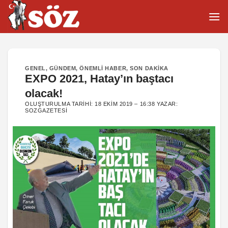
İçeriğe
atla
GENEL
,
GÜNDEM
,
ÖNEMLI HABER
,
SON DAKIKA
EXPO 2021, Hatay’ın baştacı
olacak!
OLUŞTURULMA TARIHI:
18 EKIM 2019 – 16:38
YAZAR:
SOZGAZETESI