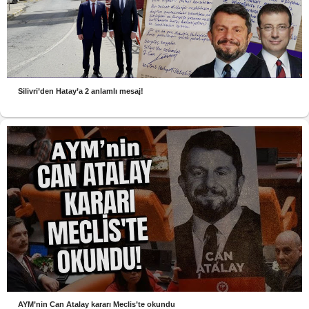
Silivri’den Hatay’a 2 anlamlı mesaj!
AYM’nin Can Atalay kararı Meclis’te okundu