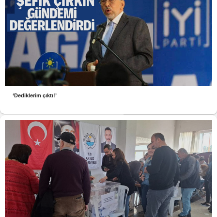
‘Dediklerim çıktı!’