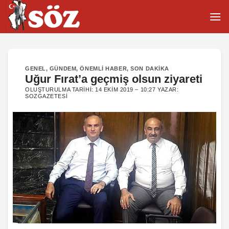
İçeriğe
atla
GENEL
,
GÜNDEM
,
ÖNEMLI HABER
,
SON DAKIKA
Uğur Fırat’a geçmiş olsun ziyareti
OLUŞTURULMA TARIHI:
14 EKIM 2019 – 10:27
YAZAR:
SOZGAZETESI