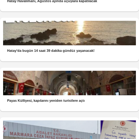
Hatay Havalimanı, Ağustos ayında uçuşlara kapatılacak
Hatay’da bugün 14 saat 39 dakika gündüz yaşanacak!
Payas Külliyesi, kapılarını yeniden turistlere açtı