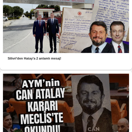
Silivri’den Hatay’a 2 anlamlı mesaj!