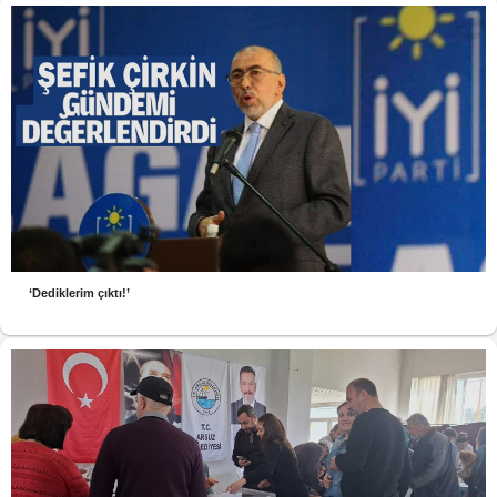
‘Dediklerim çıktı!’