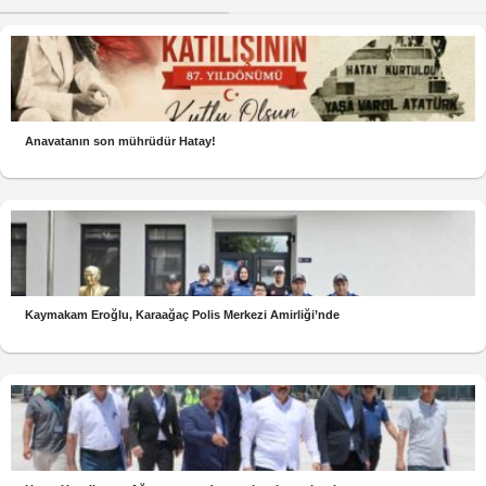
Anavatanın son mührüdür Hatay!
Kaymakam Eroğlu, Karaağaç Polis Merkezi Amirliği’nde