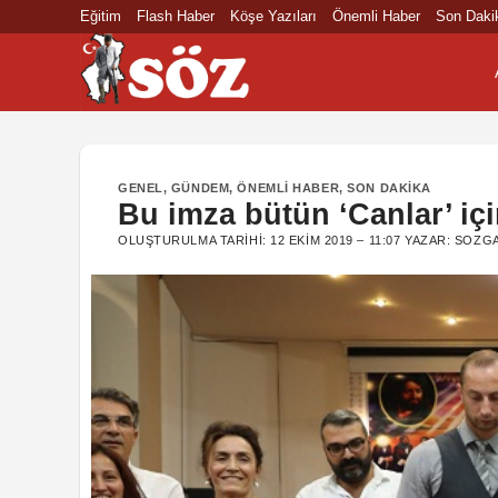
İçeriğe
Eğitim
Flash Haber
Köşe Yazıları
Önemli Haber
Son Daki
atla
GENEL
,
GÜNDEM
,
ÖNEMLI HABER
,
SON DAKIKA
Bu imza bütün ‘Canlar’ içi
OLUŞTURULMA TARIHI:
12 EKIM 2019 – 11:07
YAZAR:
SOZGA