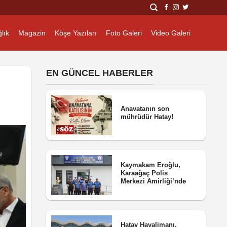
lık
Magazin
Köşe Yazıları
Foto Galeri
Video Galeri
EN GÜNCEL HABERLER
Anavatanın son
mührüdür Hatay!
Kaymakam Eroğlu,
Karaağaç Polis
Merkezi Amirliği’nde
Hatay Havalimanı,