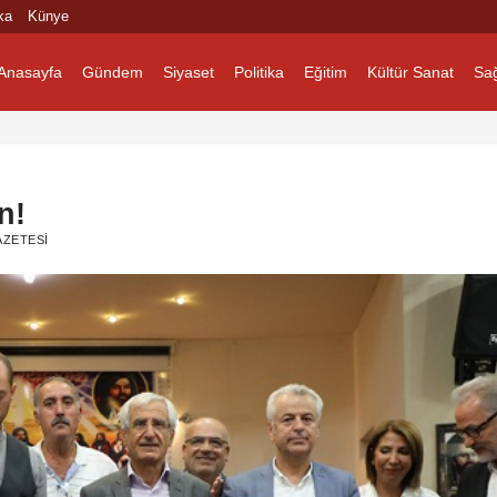
ka
Künye
Anasayfa
Gündem
Siyaset
Politika
Eğitim
Kültür Sanat
Sağ
n!
ZETESI