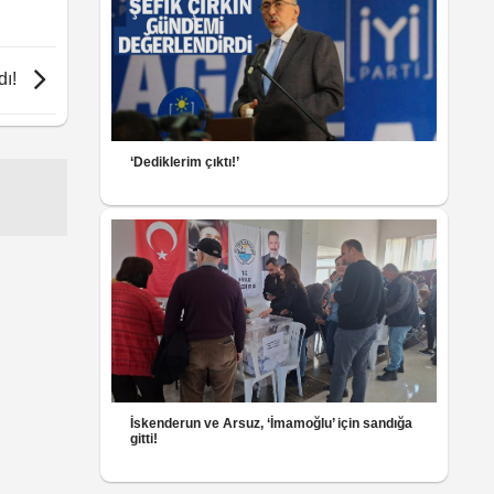
dı!
‘Dediklerim çıktı!’
İskenderun ve Arsuz, ‘İmamoğlu’ için sandığa
gitti!