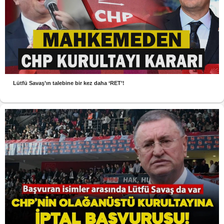
Lütfü Savaş’ın talebine bir kez daha ‘RET’!