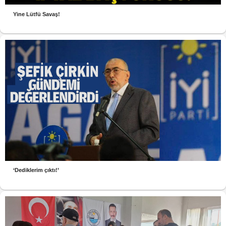
Yine Lütfü Savaş!
‘Dediklerim çıktı!’