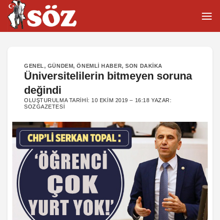
İçeriğe
atla
GENEL
,
GÜNDEM
,
ÖNEMLI HABER
,
SON DAKIKA
Üniversitelilerin bitmeyen soruna
değindi
OLUŞTURULMA TARIHI:
10 EKIM 2019 – 16:18
YAZAR:
SOZGAZETESI