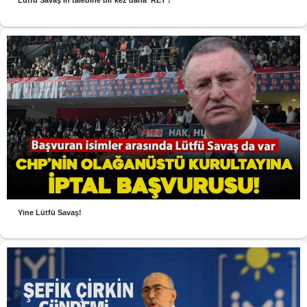
Lütfü Savaş’ın talebine bir kez daha ‘RET’!
Yine Lütfü Savaş!