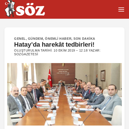
İçeriğe
atla
GENEL
,
GÜNDEM
,
ÖNEMLI HABER
,
SON DAKIKA
Hatay’da harekât tedbirleri!
OLUŞTURULMA TARIHI:
10 EKIM 2019 – 12:18
YAZAR:
SOZGAZETESI