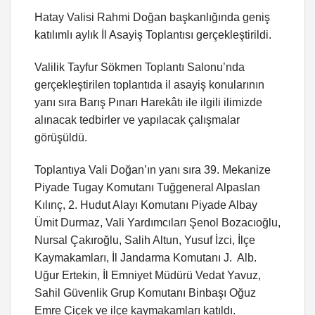
Hatay Valisi Rahmi Doğan başkanlığında geniş
katılımlı aylık İl Asayiş Toplantısı gerçekleştirildi.
Valilik Tayfur Sökmen Toplantı Salonu’nda
gerçekleştirilen toplantıda il asayiş konularının
yanı sıra Barış Pınarı Harekâtı ile ilgili ilimizde
alınacak tedbirler ve yapılacak çalışmalar
görüşüldü.
Toplantıya Vali Doğan’ın yanı sıra 39. Mekanize
Piyade Tugay Komutanı Tuğgeneral Alpaslan
Kılınç, 2. Hudut Alayı Komutanı Piyade Albay
Ümit Durmaz, Vali Yardımcıları Şenol Bozacıoğlu,
Nursal Çakıroğlu, Salih Altun, Yusuf İzci, İlçe
Kaymakamları, İl Jandarma Komutanı J. Alb.
Uğur Ertekin, İl Emniyet Müdürü Vedat Yavuz,
Sahil Güvenlik Grup Komutanı Binbaşı Oğuz
Emre Çiçek ve ilçe kaymakamları katıldı.