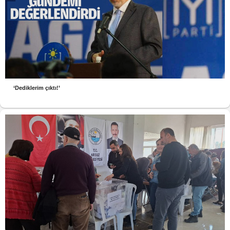
‘Dediklerim çıktı!’