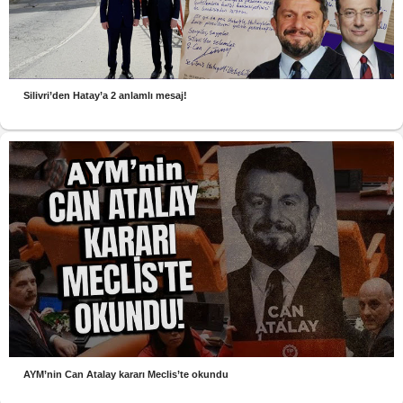
Silivri’den Hatay’a 2 anlamlı mesaj!
AYM’nin Can Atalay kararı Meclis’te okundu