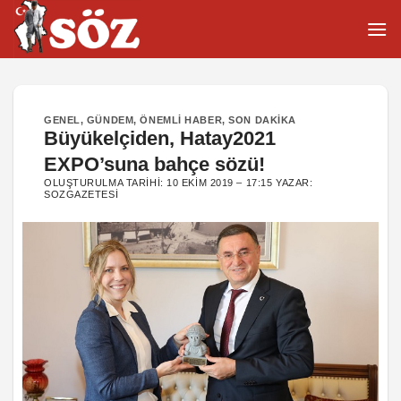
İçeriğe
atla
GENEL
,
GÜNDEM
,
ÖNEMLI HABER
,
SON DAKIKA
Büyükelçiden, Hatay2021
EXPO’suna bahçe sözü!
OLUŞTURULMA TARIHI:
10 EKIM 2019 – 17:15
YAZAR:
SOZGAZETESI