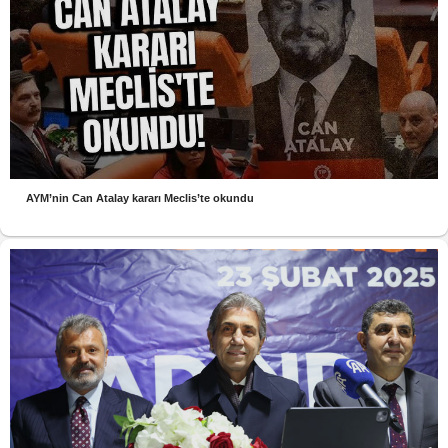
AYM’nin Can Atalay kararı Meclis’te okundu