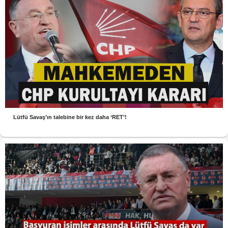
Lütfü Savaş’ın talebine bir kez daha ‘RET’!