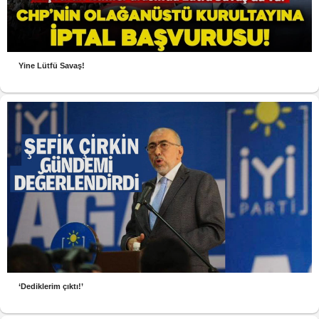
Yine Lütfü Savaş!
‘Dediklerim çıktı!’