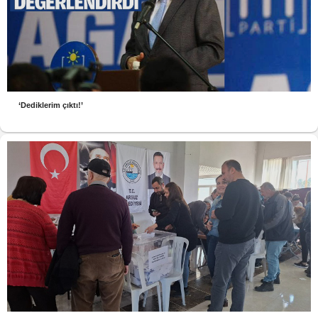
‘Dediklerim çıktı!’