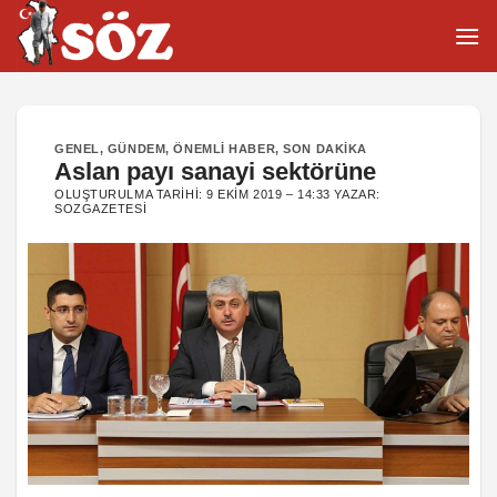
İçeriğe
atla
GENEL
,
GÜNDEM
,
ÖNEMLI HABER
,
SON DAKIKA
Aslan payı sanayi sektörüne
OLUŞTURULMA TARIHI:
9 EKIM 2019 – 14:33
YAZAR:
SOZGAZETESI