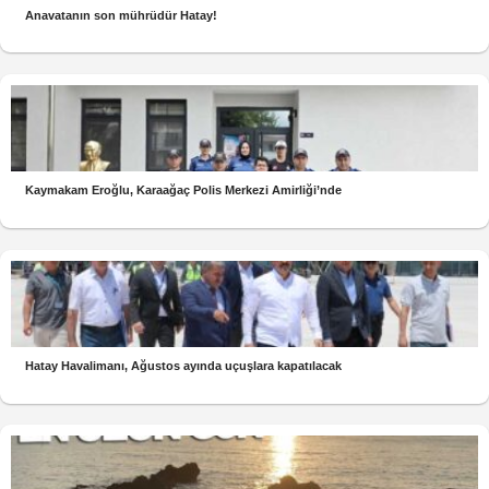
Anavatanın son mührüdür Hatay!
Kaymakam Eroğlu, Karaağaç Polis Merkezi Amirliği’nde
Hatay Havalimanı, Ağustos ayında uçuşlara kapatılacak