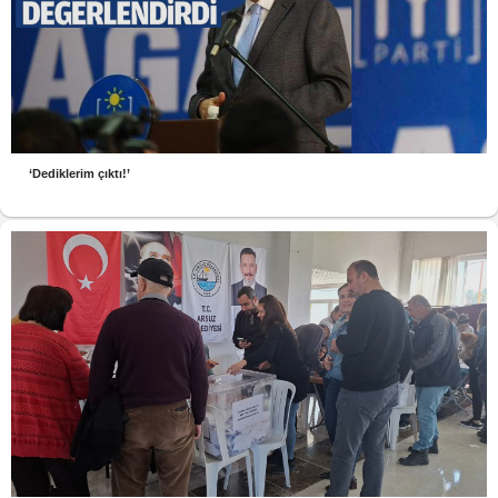
‘Dediklerim çıktı!’