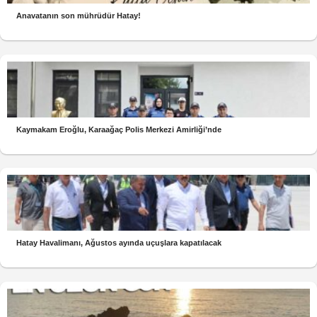
Anavatanın son mührüdür Hatay!
Kaymakam Eroğlu, Karaağaç Polis Merkezi Amirliği’nde
Hatay Havalimanı, Ağustos ayında uçuşlara kapatılacak