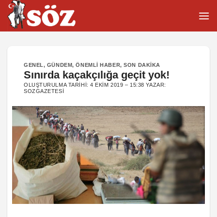
İçeriğe
atla
GENEL
,
GÜNDEM
,
ÖNEMLI HABER
,
SON DAKIKA
Sınırda kaçakçılığa geçit yok!
OLUŞTURULMA TARIHI:
4 EKIM 2019 – 15:38
YAZAR:
SOZGAZETESI