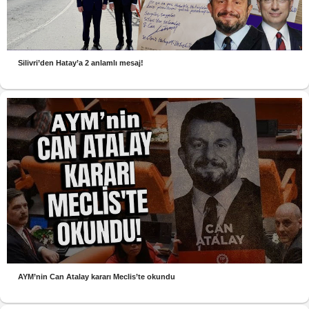
Silivri’den Hatay’a 2 anlamlı mesaj!
AYM’nin Can Atalay kararı Meclis’te okundu