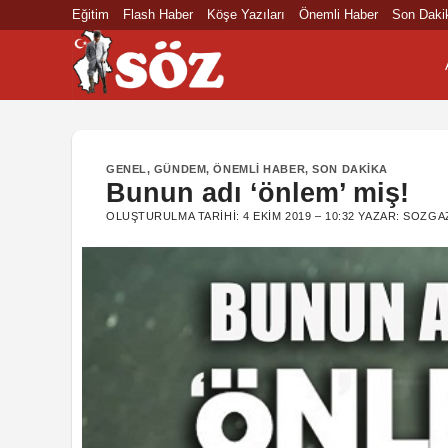
İçeriğe
Eğitim
Flash Haber
Köşe Yazıları
Önemli Haber
Son Daki
atla
GENEL
,
GÜNDEM
,
ÖNEMLI HABER
,
SON DAKIKA
Bunun adı ‘önlem’ miş!
OLUŞTURULMA TARIHI:
4 EKIM 2019 – 10:32
YAZAR:
SOZGA