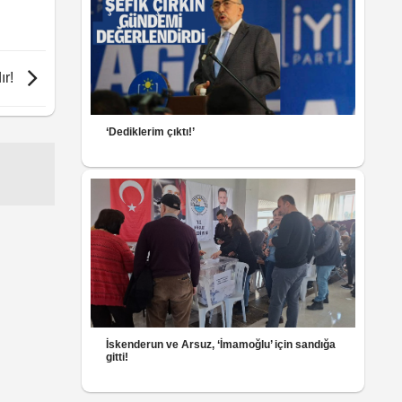
ır!
‘Dediklerim çıktı!’
İskenderun ve Arsuz, ‘İmamoğlu’ için sandığa
gitti!