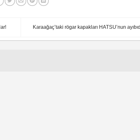
ar!
Karaağaç’taki rögar kapakları HATSU’nun ayıbıd