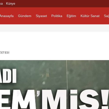
ka
Künye
Anasayfa
Gündem
Siyaset
Politika
Eğitim
Kültür Sanat
Sağ
ZETESI