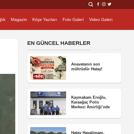
lık
Magazin
Köşe Yazıları
Foto Galeri
Video Galeri
EN GÜNCEL HABERLER
Anavatanın son
mührüdür Hatay!
Kaymakam Eroğlu,
Karaağaç Polis
Merkezi Amirliği’nde
Hatay Havalimanı,