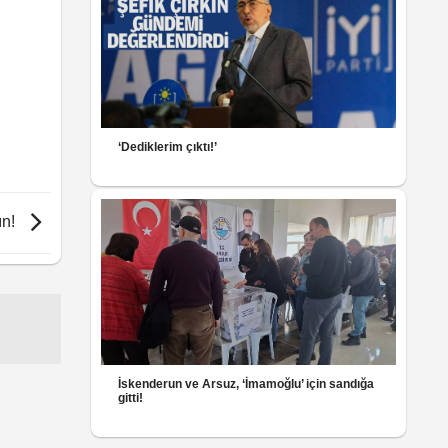
‘Dediklerim çıktı!’
ın!
İskenderun ve Arsuz, ‘İmamoğlu’ için sandığa
gitti!