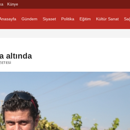
ka
Künye
Anasayfa
Gündem
Siyaset
Politika
Eğitim
Kültür Sanat
Sağ
a altında
ZETESI