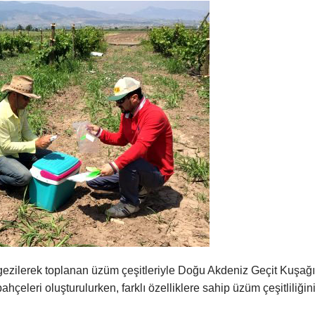
 gezilerek toplanan üzüm çeşitleriyle Doğu Akdeniz Geçit Kuşağı
eleri oluşturulurken, farklı özelliklere sahip üzüm çeşitliliğin