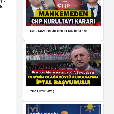
şit
leri
Lütfü Savaş’ın talebine bir kez daha ‘RET’!
Yine Lütfü Savaş!