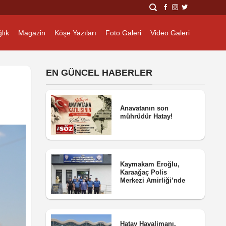
lık
Magazin
Köşe Yazıları
Foto Galeri
Video Galeri
EN GÜNCEL HABERLER
Anavatanın son
mührüdür Hatay!
Kaymakam Eroğlu,
Karaağaç Polis
Merkezi Amirliği’nde
Hatay Havalimanı,