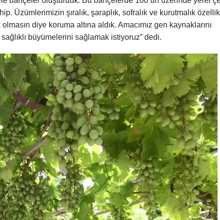
iyle bahçeler oluşturduk. Bu bahçelerde 100’ün üzerinde yerel çe
hip. Üzümlerimizin şıralık, şaraplık, sofralık ve kurutmalık özellik
k olmasın diye koruma altına aldık. Amacımız gen kaynaklarını
sağlıklı büyümelerini sağlamak istiyoruz” dedi.