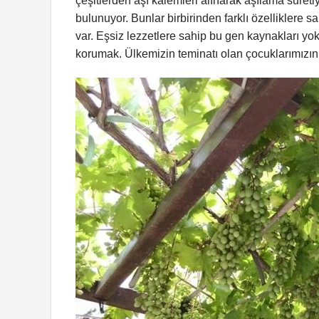
çeşitlerden aşı kalemleri alınarak aşılama suret
bulunuyor. Bunlar birbirinden farklı özelliklere sa
var. Eşsiz lezzetlere sahip bu gen kaynakları yo
korumak. Ülkemizin teminatı olan çocuklarımızın 