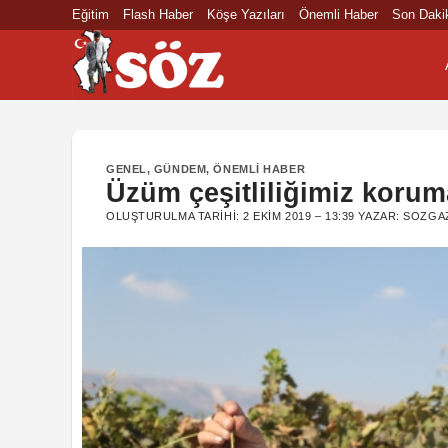
İçeriğe
Eğitim
Flash Haber
Köşe Yazıları
Önemli Haber
Son Daki
atla
GENEL
,
GÜNDEM
,
ÖNEMLI HABER
Üzüm çeşitliliğimiz korum
OLUŞTURULMA TARIHI:
2 EKIM 2019 – 13:39
YAZAR:
SOZGA