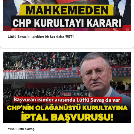
Lütfü Savaş’ın talebine bir kez daha ‘RET’!
Yine Lütfü Savaş!