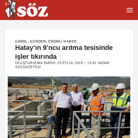
İçeriğe
atla
GENEL
,
GÜNDEM
,
ÖNEMLI HABER
Hatay’ın 9’ncu arıtma tesisinde
işler tıkırında
OLUŞTURULMA TARIHI:
25 EYLÜL 2019 – 13:41
YAZAR:
SOZGAZETESI