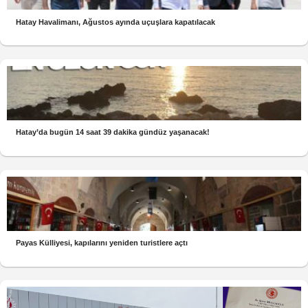
Hatay Havalimanı, Ağustos ayında uçuşlara kapatılacak
Hatay’da bugün 14 saat 39 dakika gündüz yaşanacak!
Payas Külliyesi, kapılarını yeniden turistlere açtı