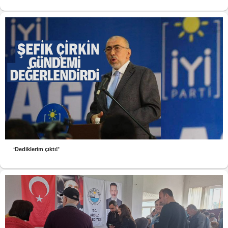
‘Dediklerim çıktı!’