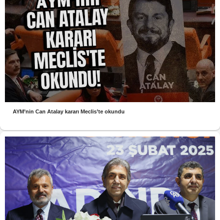
AYM’nin Can Atalay kararı Meclis’te okundu