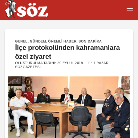
İçeriğe
atla
GENEL
,
GÜNDEM
,
ÖNEMLI HABER
,
SON DAKIKA
İlçe protokolünden kahramanlara
özel ziyaret
OLUŞTURULMA TARIHI:
20 EYLÜL 2019 – 11:11
YAZAR:
SOZGAZETESI