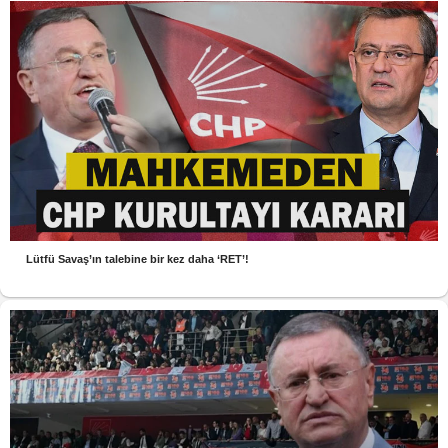
Lütfü Savaş’ın talebine bir kez daha ‘RET’!