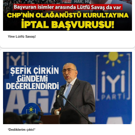
Yine Lütfü Savaş!
‘Dediklerim çıktı!’