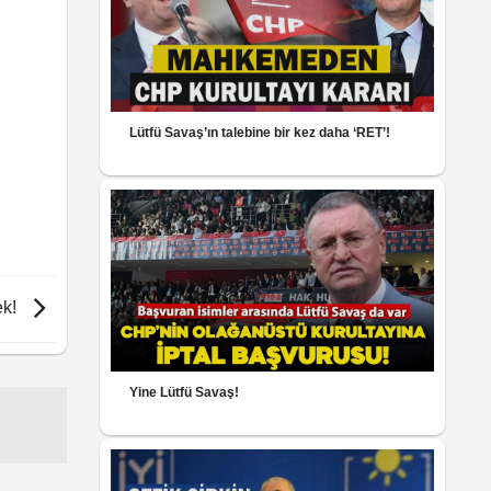
Lütfü Savaş’ın talebine bir kez daha ‘RET’!
ek!
Yine Lütfü Savaş!