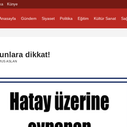
ka
Künye
Anasayfa
Gündem
Siyaset
Politika
Eğitim
Kültür Sanat
Sağ
nlara dikkat!
MUS ASLAN