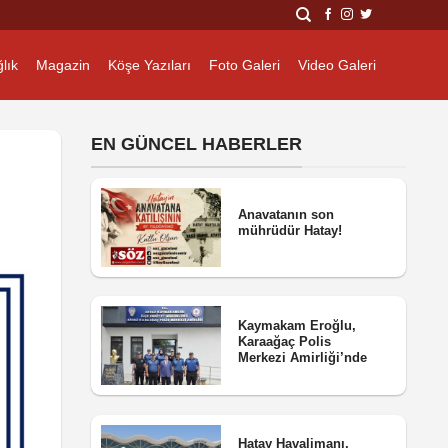
lık
Magazin
Köşe Yazıları
Foto Galeri
Video Galeri
EN GÜNCEL HABERLER
Anavatanın son
mührüdür Hatay!
Kaymakam Eroğlu,
Karaağaç Polis
Merkezi Amirliği’nde
Hatay Havalimanı,