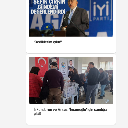
‘Dediklerim çıktı!’
İskenderun ve Arsuz, ‘İmamoğlu’ için sandığa
gitti!