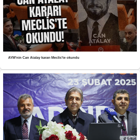
AYM’nin Can Atalay kararı Meclis’te okundu