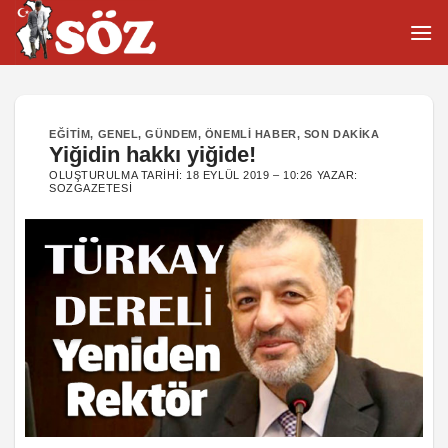
İçeriğe
atla
EĞITIM
,
GENEL
,
GÜNDEM
,
ÖNEMLI HABER
,
SON DAKIKA
Yiğidin hakkı yiğide!
OLUŞTURULMA TARIHI:
18 EYLÜL 2019 – 10:26
YAZAR:
SOZGAZETESI