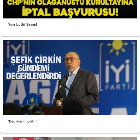
Yine Lütfü Savaş!
‘Dediklerim çıktı!’