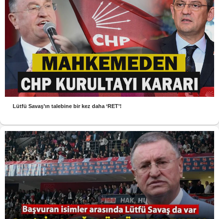
Lütfü Savaş’ın talebine bir kez daha ‘RET’!