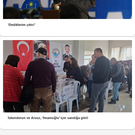
‘Dediklerim çıktı!’
İskenderun ve Arsuz, ‘İmamoğlu’ için sandığa gitti!