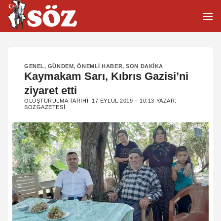
İçeriğe
atla
GENEL
,
GÜNDEM
,
ÖNEMLI HABER
,
SON DAKIKA
Kaymakam Sarı, Kıbrıs Gazisi’ni
ziyaret etti
OLUŞTURULMA TARIHI:
17 EYLÜL 2019 – 10:13
YAZAR:
SOZGAZETESI