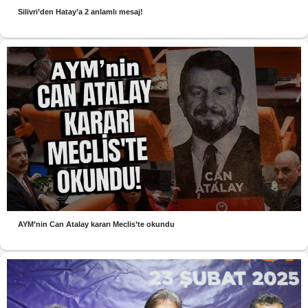
Silivri’den Hatay’a 2 anlamlı mesaj!
AYM’nin Can Atalay kararı Meclis’te okundu