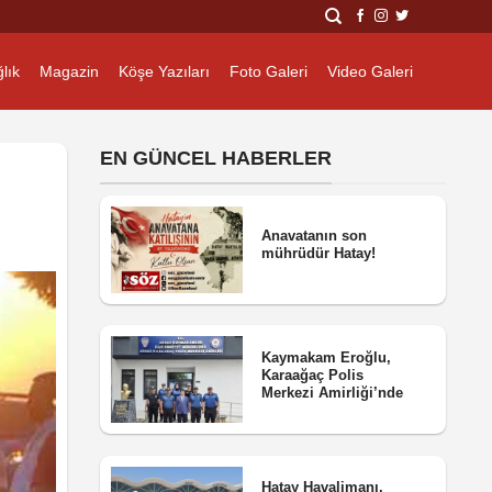
lık
Magazin
Köşe Yazıları
Foto Galeri
Video Galeri
EN GÜNCEL HABERLER
Anavatanın son
mührüdür Hatay!
Kaymakam Eroğlu,
Karaağaç Polis
Merkezi Amirliği’nde
Hatay Havalimanı,