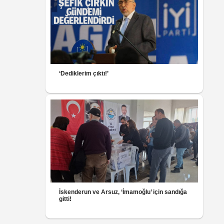
‘Dediklerim çıktı!’
İskenderun ve Arsuz, ‘İmamoğlu’ için sandığa
gitti!