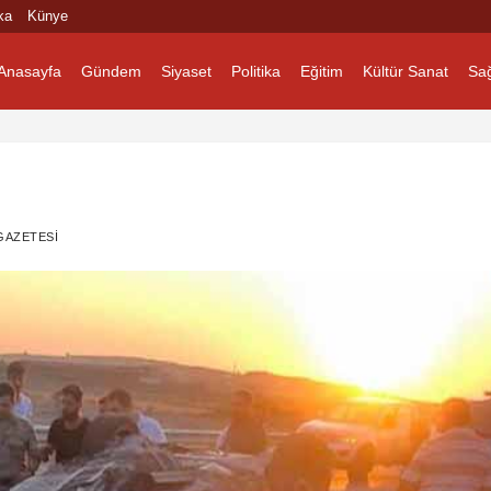
ka
Künye
Anasayfa
Gündem
Siyaset
Politika
Eğitim
Kültür Sanat
Sağ
GAZETESI