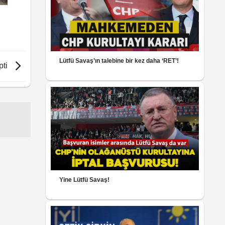
Lütfü Savaş’ın talebine bir kez daha ‘RET’!
pti
Yine Lütfü Savaş!