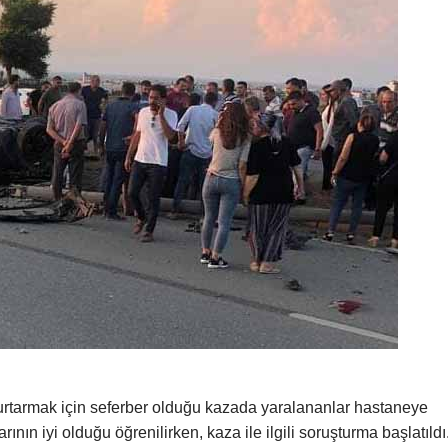
kurtarmak için seferber olduğu kazada yaralananlar hastaneye
arının iyi olduğu öğrenilirken, kaza ile ilgili soruşturma başlatıldı