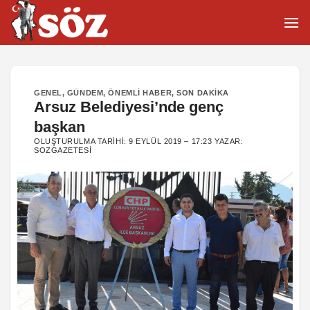
İçeriğe
atla
GENEL
,
GÜNDEM
,
ÖNEMLI HABER
,
SON DAKIKA
Arsuz Belediyesi’nde genç
başkan
OLUŞTURULMA TARIHI:
9 EYLÜL 2019 – 17:23
YAZAR:
SOZGAZETESI