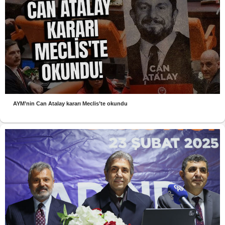
AYM’nin Can Atalay kararı Meclis’te okundu