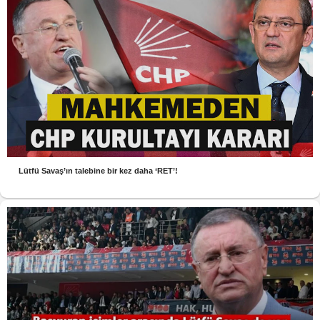
Lütfü Savaş’ın talebine bir kez daha ‘RET’!