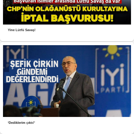
Yine Lütfü Savaş!
‘Dediklerim çıktı!’