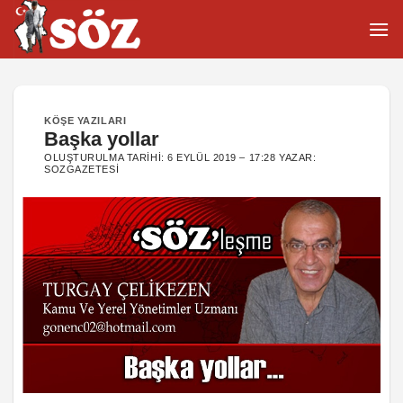
İçeriğe
atla
KÖŞE YAZILARI
Başka yollar
OLUŞTURULMA TARIHI:
6 EYLÜL 2019 – 17:28
YAZAR:
SOZGAZETESI