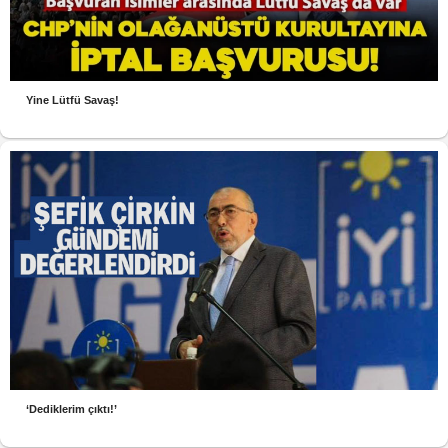
Yine Lütfü Savaş!
‘Dediklerim çıktı!’