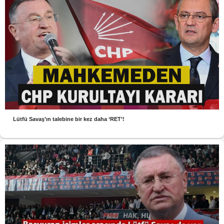
Lütfü Savaş’ın talebine bir kez daha ‘RET’!