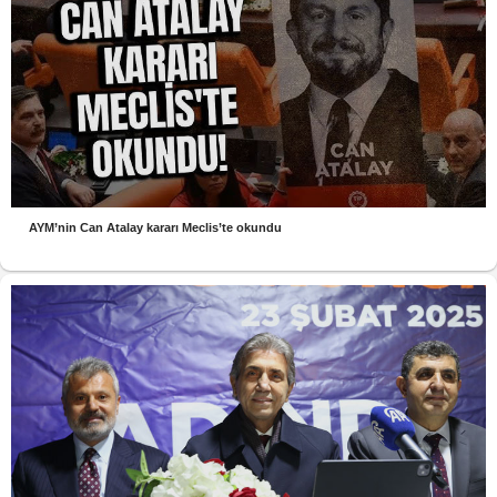
AYM’nin Can Atalay kararı Meclis’te okundu