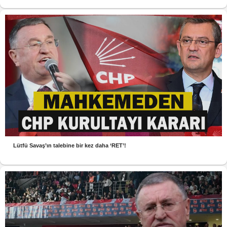
Lütfü Savaş’ın talebine bir kez daha ‘RET’!