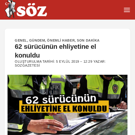
İçeriğe
atla
GENEL
,
GÜNDEM
,
ÖNEMLI HABER
,
SON DAKIKA
62 sürücünün ehliyetine el
konuldu
OLUŞTURULMA TARIHI:
5 EYLÜL 2019 – 12:29
YAZAR:
SOZGAZETESI