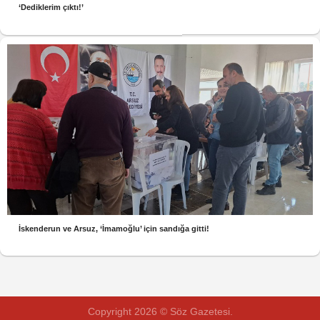
‘Dediklerim çıktı!’
İskenderun ve Arsuz, ‘İmamoğlu’ için sandığa gitti!
Copyright 2026 © Söz Gazetesi.