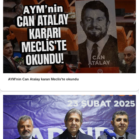
AYM’nin Can Atalay kararı Meclis’te okundu