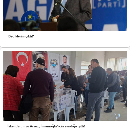
‘Dediklerim çıktı!’
İskenderun ve Arsuz, ‘İmamoğlu’ için sandığa gitti!