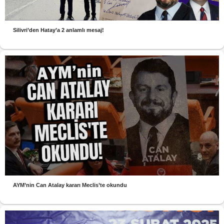
Silivri’den Hatay’a 2 anlamlı mesaj!
AYM’nin Can Atalay kararı Meclis’te okundu