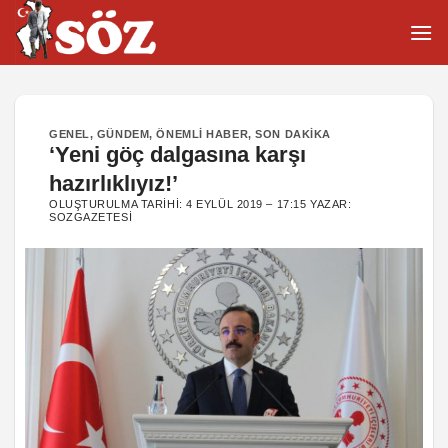
İçeriğe
atla
GENEL
,
GÜNDEM
,
ÖNEMLI HABER
,
SON DAKIKA
‘Yeni göç dalgasına karşı
hazırlıklıyız!’
OLUŞTURULMA TARIHI:
4 EYLÜL 2019 – 17:15
YAZAR:
SOZGAZETESI