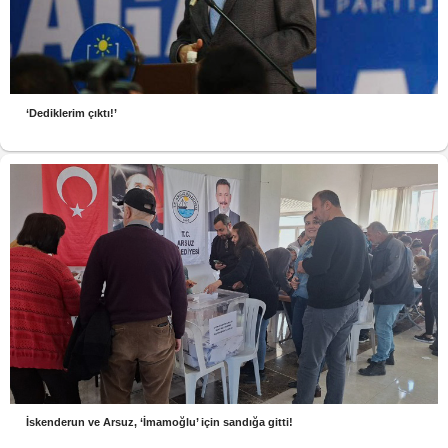
‘Dediklerim çıktı!’
İskenderun ve Arsuz, ‘İmamoğlu’ için sandığa gitti!