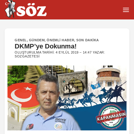
İçeriğe
atla
GENEL
,
GÜNDEM
,
ÖNEMLI HABER
,
SON DAKIKA
DKMP’ye Dokunma!
OLUŞTURULMA TARIHI:
4 EYLÜL 2019 – 14:47
YAZAR:
SOZGAZETESI