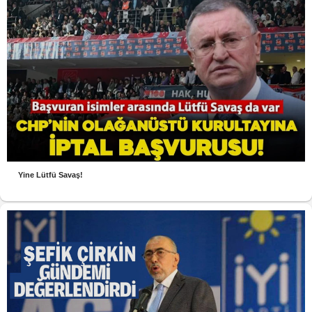
Yine Lütfü Savaş!