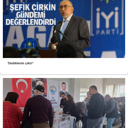
‘Dediklerim çıktı!’