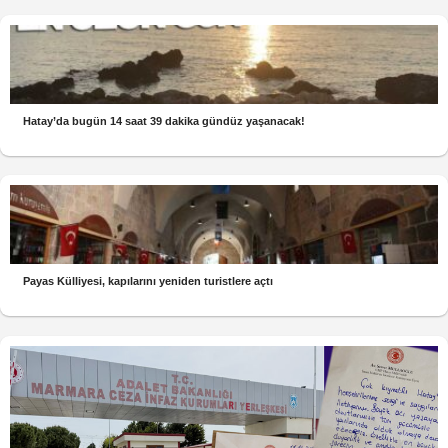
Hatay’da bugün 14 saat 39 dakika gündüz yaşanacak!
Payas Külliyesi, kapılarını yeniden turistlere açtı