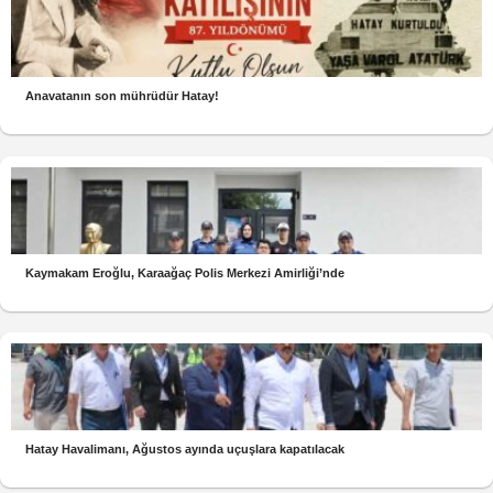
Anavatanın son mührüdür Hatay!
Kaymakam Eroğlu, Karaağaç Polis Merkezi Amirliği’nde
Hatay Havalimanı, Ağustos ayında uçuşlara kapatılacak