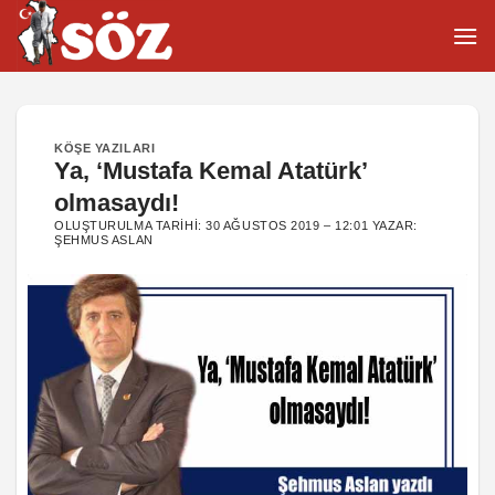
İçeriğe
atla
KÖŞE YAZILARI
Ya, ‘Mustafa Kemal Atatürk’
olmasaydı!
OLUŞTURULMA TARIHI:
30 AĞUSTOS 2019 – 12:01
YAZAR:
ŞEHMUS ASLAN