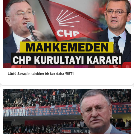
Lütfü Savaş’ın talebine bir kez daha ‘RET’!