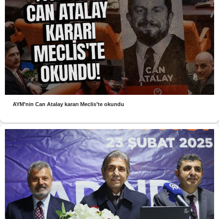
AYM’nin Can Atalay kararı Meclis’te okundu