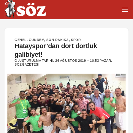
İçeriğe
atla
GENEL
,
GÜNDEM
,
SON DAKIKA
,
SPOR
Hatayspor’dan dört dörtlük
galibiyet!
OLUŞTURULMA TARIHI:
26 AĞUSTOS 2019 – 10:53
YAZAR:
SOZGAZETESI