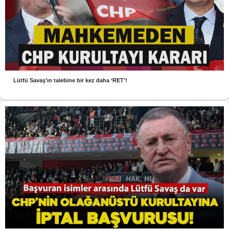
Lütfü Savaş’ın talebine bir kez daha ‘RET’!