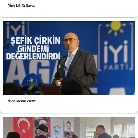
Yine Lütfü Savaş!
‘Dediklerim çıktı!’