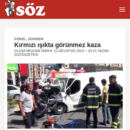
İçeriğe
atla
GENEL
,
GÜNDEM
Kırmızı ışıkta görünmez kaza
OLUŞTURULMA TARIHI:
21 AĞUSTOS 2019 – 20:21
YAZAR:
SOZGAZETESI