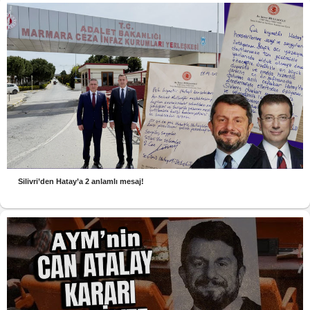
Silivri’den Hatay’a 2 anlamlı mesaj!