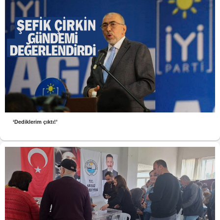
‘Dediklerim çıktı!’