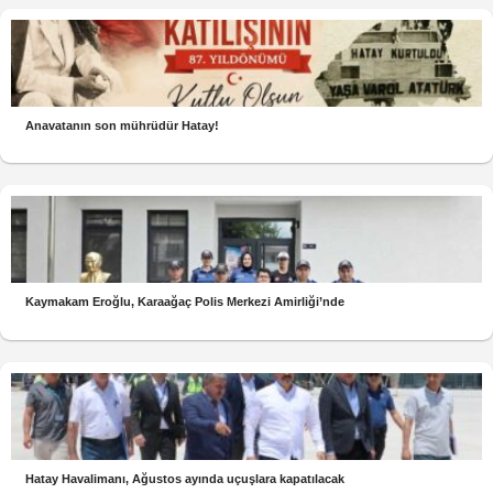
Anavatanın son mührüdür Hatay!
Kaymakam Eroğlu, Karaağaç Polis Merkezi Amirliği’nde
Hatay Havalimanı, Ağustos ayında uçuşlara kapatılacak