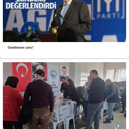
‘Dediklerim çıktı!’