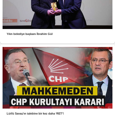
Yılın belediye başkanı İbrahim Gül
Lütfü Savaş’ın talebine bir kez daha ‘RET’!