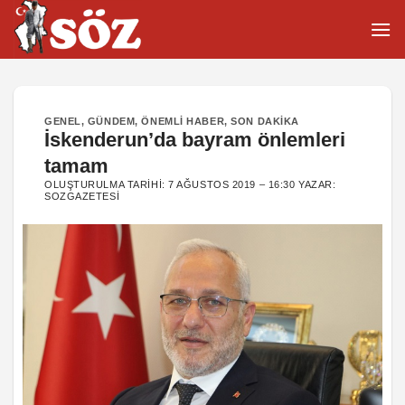
İçeriğe
atla
GENEL
,
GÜNDEM
,
ÖNEMLI HABER
,
SON DAKIKA
İskenderun’da bayram önlemleri
tamam
OLUŞTURULMA TARIHI:
7 AĞUSTOS 2019 – 16:30
YAZAR:
SOZGAZETESI