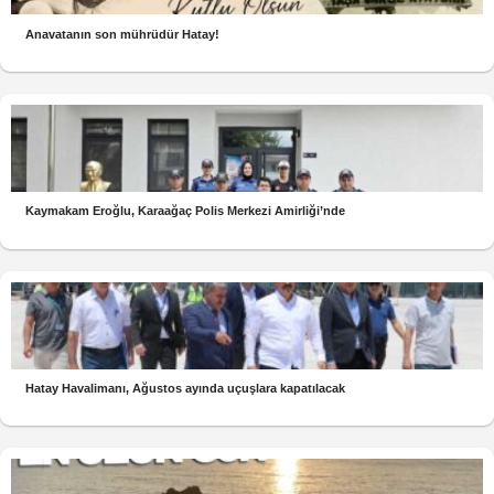
Anavatanın son mührüdür Hatay!
Kaymakam Eroğlu, Karaağaç Polis Merkezi Amirliği’nde
Hatay Havalimanı, Ağustos ayında uçuşlara kapatılacak