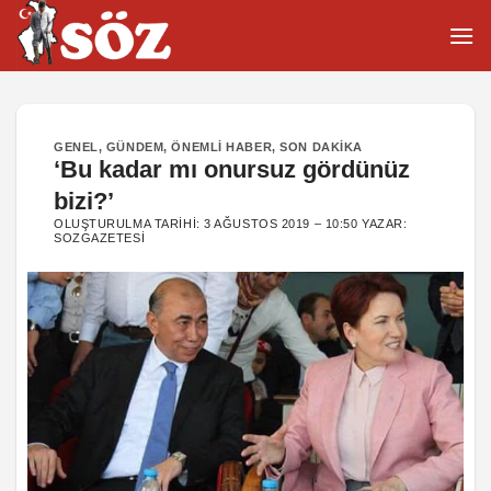
İçeriğe
atla
GENEL
,
GÜNDEM
,
ÖNEMLI HABER
,
SON DAKIKA
‘Bu kadar mı onursuz gördünüz
bizi?’
OLUŞTURULMA TARIHI:
3 AĞUSTOS 2019 – 10:50
YAZAR:
SOZGAZETESI