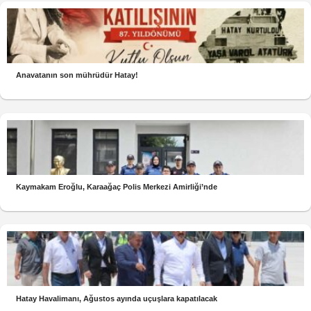
Anavatanın son mührüdür Hatay!
Kaymakam Eroğlu, Karaağaç Polis Merkezi Amirliği’nde
Hatay Havalimanı, Ağustos ayında uçuşlara kapatılacak