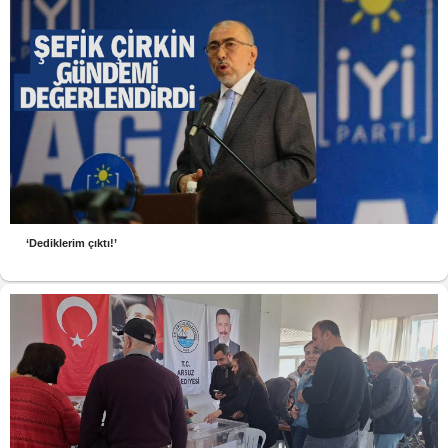
‘Dediklerim çıktı!’