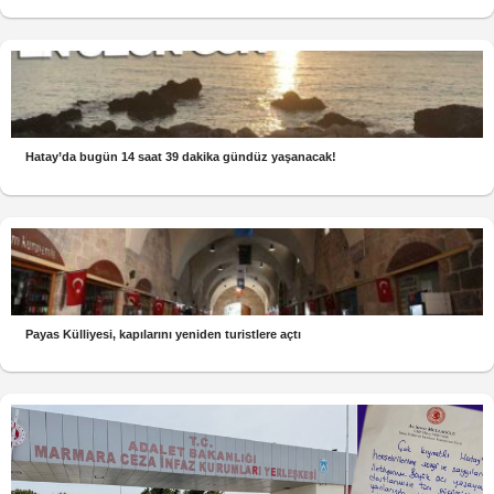
Hatay’da bugün 14 saat 39 dakika gündüz yaşanacak!
Payas Külliyesi, kapılarını yeniden turistlere açtı