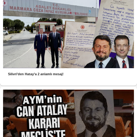
Silivri’den Hatay’a 2 anlamlı mesaj!