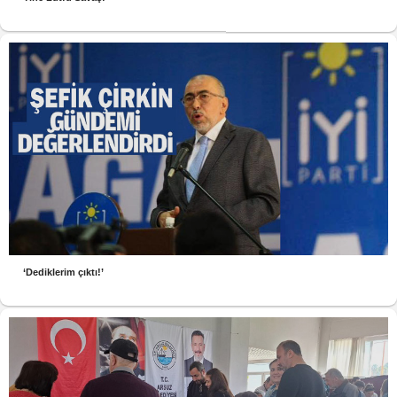
‘Dediklerim çıktı!’