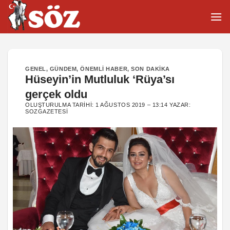
İçeriğe
atla
GENEL
,
GÜNDEM
,
ÖNEMLI HABER
,
SON DAKIKA
Hüseyin’in Mutluluk ‘Rüya’sı
gerçek oldu
OLUŞTURULMA TARIHI:
1 AĞUSTOS 2019 – 13:14
YAZAR:
SOZGAZETESI