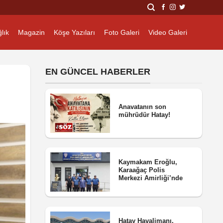
lık
Magazin
Köşe Yazıları
Foto Galeri
Video Galeri
EN GÜNCEL HABERLER
Anavatanın son
mührüdür Hatay!
Kaymakam Eroğlu,
Karaağaç Polis
Merkezi Amirliği’nde
Hatay Havalimanı,