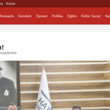
ka
Künye
Anasayfa
Gündem
Siyaset
Politika
Eğitim
Kültür Sanat
Sağ
n!
ZGAZETESI