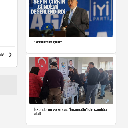
‘Dediklerim çıktı!’
ak!
İskenderun ve Arsuz, ‘İmamoğlu’ için sandığa
gitti!