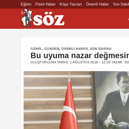
İçeriğe
Eğitim
Flash Haber
Köşe Yazıları
Önemli Haber
Son Daki
atla
GENEL
,
GÜNDEM
,
ÖNEMLI HABER
,
SON DAKIKA
Bu uyuma nazar değmesi
OLUŞTURULMA TARIHI:
1 AĞUSTOS 2019 – 12:20
YAZAR:
SO