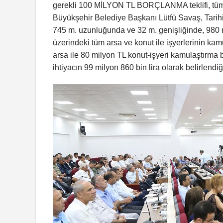
gerekli 100 MİLYON TL BORÇLANMA teklifi, tüm üy
Büyükşehir Belediye Başkanı Lütfü Savaş, Tarihi
745 m. uzunluğunda ve 32 m. genişliğinde, 980
üzerindeki tüm arsa ve konut ile işyerlerinin kamu
arsa ile 80 milyon TL konut-işyeri kamulaştırma be
ihtiyacın 99 milyon 860 bin lira olarak belirlendiğ